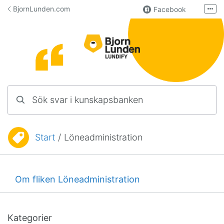
Hoppa till innehåll
BjornLunden.com
Facebook
Fler
LinkedIn
Användargrupp
Lundify
Kontakta oss
Sök svar i kunskapsbanken
Manualer för övriga program
Start
/
Löneadministration
Du är här:
Om fliken Löneadministration
Kategorier