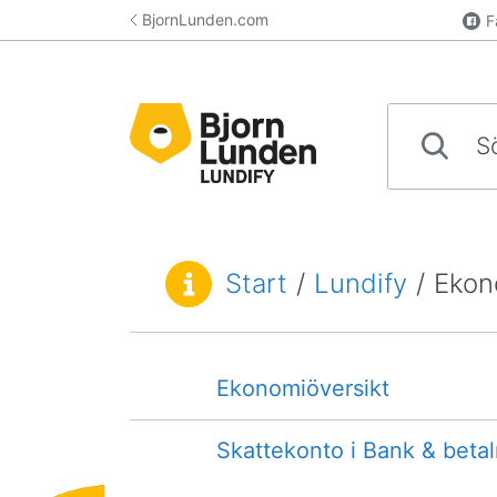
Hoppa till innehåll
BjornLunden.com
F
Sök svar i k
Start
/
Lundify
/
Ekon
Du är här:
Ekonomiöversikt
Skattekonto i Bank & beta