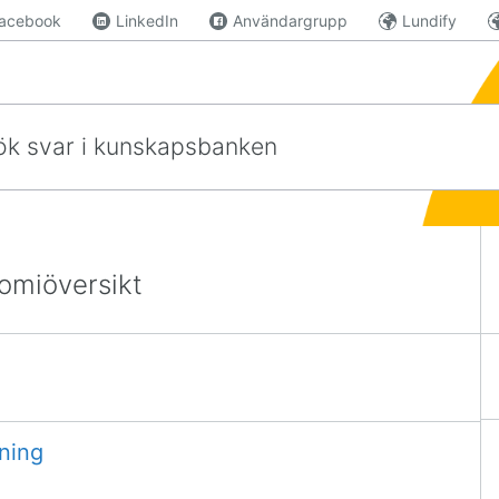
acebook
LinkedIn
Användargrupp
Lundify
unskapsbanken
omiöversikt
lning