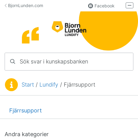
Hoppa till innehåll
BjornLunden.com
Facebook
Fler
LinkedIn
Användargrupp
Lundify
Kontakta oss
Sök svar i kunskapsbanken
Manualer för övriga program
Start
/
Lundify
/
Fjärrsupport
Du är här:
Fjärrsupport
Andra kategorier