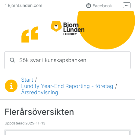
Hoppa till innehåll
BjornLunden.com
Facebook
Fler
LinkedIn
Användargrupp
Lundify
Kontakta oss
Sök svar i kunskapsbanken
Manualer för övriga program
Start
/
Lundify Year-End Reporting - företag
/
Du är här:
Årsredovisning
Flerårsöversikten
Uppdaterad
2025-11-13