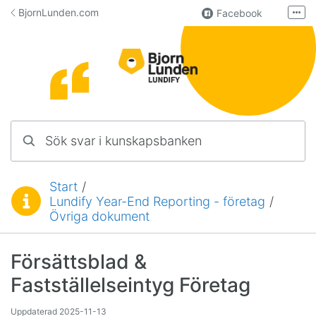
Hoppa till innehåll
BjornLunden.com
Facebook
Fler
LinkedIn
Användargrupp
Lundify
Kontakta oss
Sök svar i kunskapsbanken
Manualer för övriga program
Start
/
Lundify Year-End Reporting - företag
/
Du är här:
Övriga dokument
Försättsblad &
Fastställelseintyg Företag
Uppdaterad
2025-11-13