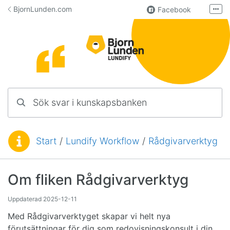
Hoppa till innehåll
BjornLunden.com
Facebook
Fler
LinkedIn
Användargrupp
Lundify
Kontakta oss
Sök svar i kunskapsbanken
Manualer för övriga program
Start
/
Lundify Workflow
/
Rådgivarverktyg
Du är här:
Om fliken Rådgivarverktyg
Uppdaterad
2025-12-11
Med Rådgivarverktyget skapar vi helt nya
förutsättningar för dig som redovisningskonsult i din