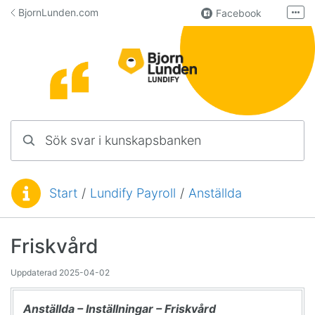
Hoppa till innehåll
BjornLunden.com
Facebook
Fler
LinkedIn
Användargrupp
Lundify
Kontakta oss
Sök svar i kunskapsbanken
Manualer för övriga program
Start
/
Lundify Payroll
/
Anställda
Du är här:
Friskvård
Uppdaterad
2025-04-02
Anställda – Inställningar – Friskvård