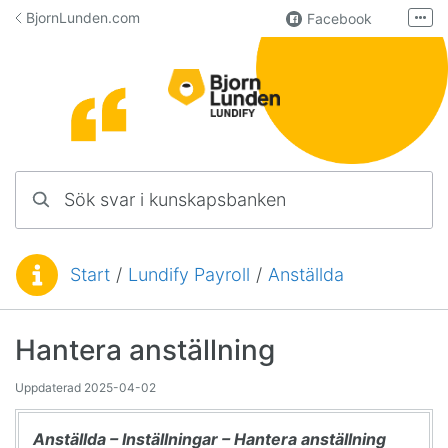
Hoppa till innehåll
BjornLunden.com
Facebook
Fler
LinkedIn
Användargrupp
Lundify
Kontakta oss
Sök svar i kunskapsbanken
Manualer för övriga program
Start
/
Lundify Payroll
/
Anställda
Du är här:
Hantera anställning
Uppdaterad
2025-04-02
Anställda – Inställningar – Hantera anställning