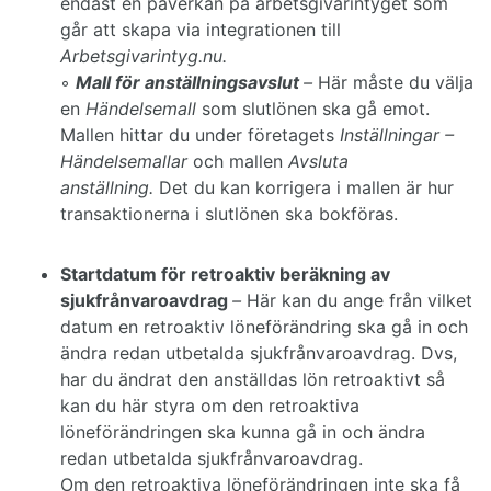
endast en påverkan på arbetsgivarintyget som
går att skapa via integrationen till
Arbetsgivarintyg.nu.
◦
Mall för anställningsavslut
–
Här måste du välja
en
Händelsemall
som slutlönen ska gå emot.
Mallen hittar du under företagets
Inställningar –
Händelsemallar
och mallen
Avsluta
anställning.
Det du kan korrigera i mallen är hur
transaktionerna i slutlönen ska bokföras.
Startdatum för retroaktiv beräkning av
sjukfrånvaroavdrag
–
Här kan du ange från vilket
datum en retroaktiv löneförändring ska gå in och
ändra redan utbetalda sjukfrånvaroavdrag. Dvs,
har du ändrat den anställdas lön retroaktivt så
kan du här styra om den retroaktiva
löneförändringen ska kunna gå in och ändra
redan utbetalda sjukfrånvaroavdrag.
Om den retroaktiva löneförändringen inte ska få