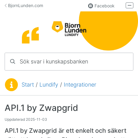
Hoppa till innehåll
BjornLunden.com
Facebook
Fler
LinkedIn
Användargrupp
Lundify
Kontakta oss
Sök svar i kunskapsbanken
Manualer för övriga program
Start
/
Lundify
/
Integrationer
Du är här:
API.1 by Zwapgrid
Uppdaterad
2025-11-03
API.1 by Zwapgrid är ett enkelt och säkert