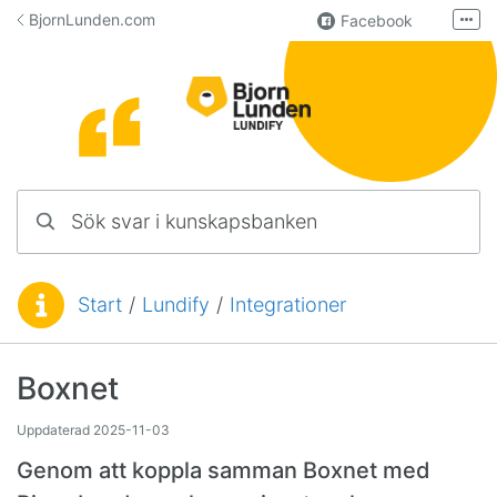
Hoppa till innehåll
BjornLunden.com
Facebook
Fler
LinkedIn
Användargrupp
Lundify
Kontakta oss
Sök svar i kunskapsbanken
Manualer för övriga program
Start
/
Lundify
/
Integrationer
Du är här:
Boxnet
Uppdaterad
2025-11-03
Genom att koppla samman Boxnet med