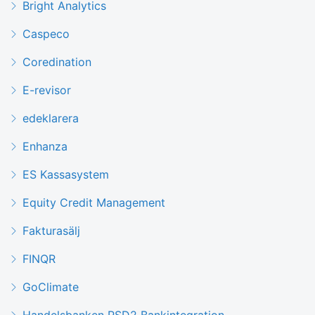
Bright Analytics
Caspeco
Coredination
E-revisor
edeklarera
Enhanza
ES Kassasystem
Equity Credit Management
Fakturasälj
FINQR
GoClimate
Handelsbanken PSD2 Bankintegration