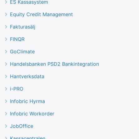
ES Kassasystem
Equity Credit Management
Fakturasälj
FINQR
GoClimate
Handelsbanken PSD2 Bankintegration
Hantverksdata
i-PRO
Infobric Hyrma
Infobric Workorder
JobOffice
Kassacentralen