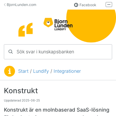
Hoppa till innehåll
BjornLunden.com
Facebook
Fler
LinkedIn
Användargrupp
Lundify
Kontakta oss
Sök svar i kunskapsbanken
Manualer för övriga program
Start
/
Lundify
/
Integrationer
Du är här:
Konstrukt
Uppdaterad
2025-06-25
Konstrukt är en molnbaserad SaaS-lösning